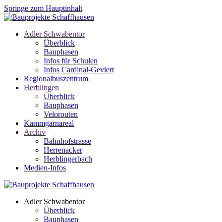
Springe zum Hauptinhalt
Adler Schwabentor
Überblick
Bauphasen
Infos für Schulen
Infos Cardinal-Geviert
Regionalbuszentrum
Herblingen
Überblick
Bauphasen
Velorouten
Kammgarnareal
Archiv
Bahnhofstrasse
Herrenacker
Herblingerbach
Medien-Infos
Adler Schwabentor
Überblick
Bauphasen